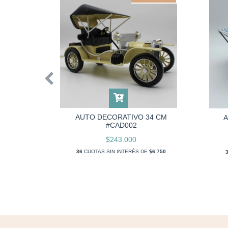
AUTO DECORATIVO 34 CM
COMBI
A
#CAD002
$243.000
36
CUOTAS SIN INTERÉS DE
$6.750
E
$6.806