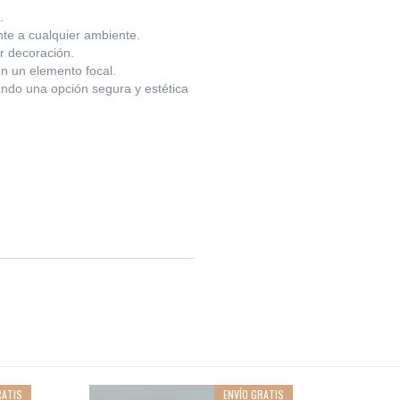
.
nte a cualquier ambiente.
r decoración.
en un elemento focal.
ando una opción segura y estética
RATIS
ENVÍO GRATIS