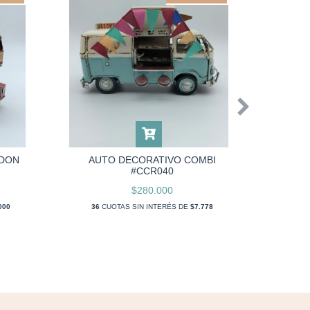
AUT
NDON
AUTO DECORATIVO COMBI
#CCR040
$280.000
36
C
000
36
CUOTAS SIN INTERÉS DE
$7.778