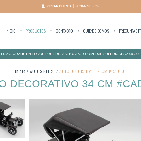
CREAR CUENTA
INICIAR SESIÓN
INICIO
PRODUCTOS
CONTACTO
QUIENES SOMOS
PREGUNTAS F
ENVIO GRATIS EN TODOS LOS PRODUCTOS POR COMPRAS SUPERIORES A $96000
Inicio
/
AUTOS RETRO
/
AUTO DECORATIVO 34 CM #CAD001
O DECORATIVO 34 CM #CA