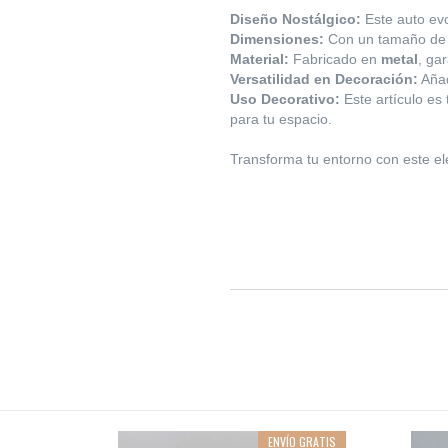
Diseño Nostálgico:
Este auto evo
Dimensiones:
Con un tamaño d
Material:
Fabricado en
metal
, ga
Versatilidad en Decoración:
Añad
Uso Decorativo:
Este artículo es
para tu espacio.
Transforma tu entorno con este e
O GRATIS
ENVÍO GRATIS